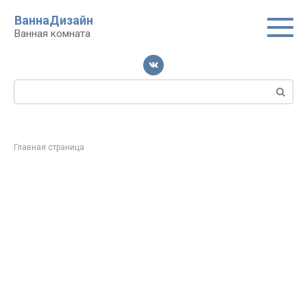
Перейти
ВаннаДизайн
к
Ванная комната
контенту
Поиск:
Главная страница