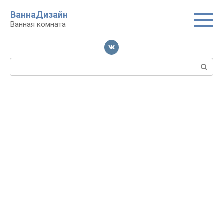
Перейти
ВаннаДизайн
к
Ванная комната
контенту
Поиск: