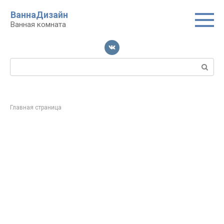
Перейти
ВаннаДизайн
к
Ванная комната
контенту
Поиск:
Главная страница