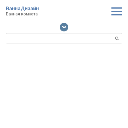
Перейти
ВаннаДизайн
к
Ванная комната
контенту
Поиск: