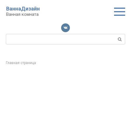
Перейти
ВаннаДизайн
к
Ванная комната
контенту
Поиск:
Главная страница