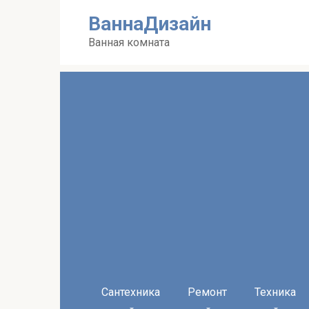
Перейти
ВаннаДизайн
к
контенту
Ванная комната
Сантехника
Ремонт
Техника