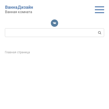
Перейти
ВаннаДизайн
к
Ванная комната
контенту
Поиск:
Главная страница