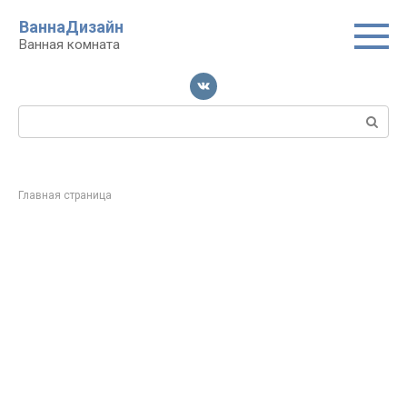
Перейти
ВаннаДизайн
к
Ванная комната
контенту
Поиск:
Главная страница