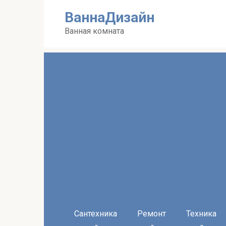
Перейти
ВаннаДизайн
к
контенту
Ванная комната
Сантехника
Ремонт
Техника