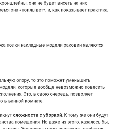
ронштейны, она не будет висеть на них
емя она «поплывет», и, как показывает практика,
жа полки накладные модели раковин являются
альную опору, то это поможет уменьшить
е модели, которые вообще невозможно повесить
сполнения. Это, в свою очередь, позволяет
о в ванной комнате.
никнут
сложности с уборкой
. К тому же они будут
нства помещения. Но даже из этого, казалось бы,
ь выгоду. Эти опоры могут послужить стойками