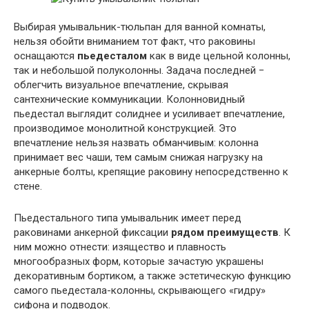
Выбирая умывальник-тюльпан для ванной комнаты,
нельзя обойти вниманием тот факт, что раковины
оснащаются
пьедесталом
как в виде цельной колонны,
так и небольшой полуколонны. Задача последней −
облегчить визуальное впечатление, скрывая
сантехнические коммуникации. Колонновидный
пьедестал выглядит солиднее и усиливает впечатление,
производимое монолитной конструкцией. Это
впечатление нельзя назвать обманчивым: колонна
принимает вес чаши, тем самым снижая нагрузку на
анкерные болты, крепящие раковину непосредственно к
стене.
Пьедестального типа умывальник имеет перед
раковинами анкерной фиксации
рядом преимуществ
. К
ним можно отнести: изящество и плавность
многообразных форм, которые зачастую украшены
декоративным бортиком, а также эстетическую функцию
самого пьедестала-колонны, скрывающего «гидру»
сифона и подводок.