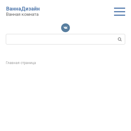
Перейти
ВаннаДизайн
к
Ванная комната
контенту
Поиск:
Главная страница