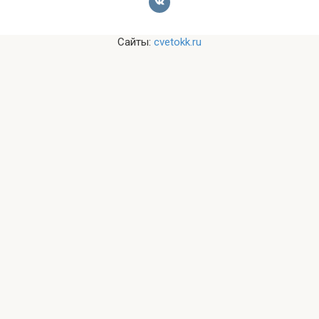
Сайты:
cvetokk.ru