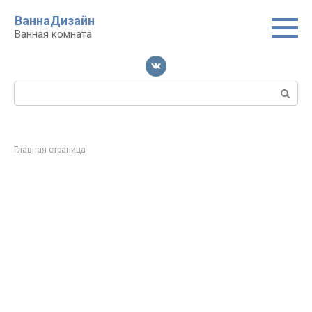
Перейти
ВаннаДизайн
к
Ванная комната
контенту
Поиск:
Главная страница