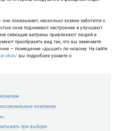
 оно показывает, насколько хозяин заботится о
истые окна поднимают настроение и улучшают
зине сияющие витрины привлекают людей и
еют преобразить вид так, что вы замечаете
ренне — помещение «дышит» по-новому. На сайте
ka-okon/
вы подробнее узнаете о
сионалам
фессиональные компании
ны
учитывать при выборе