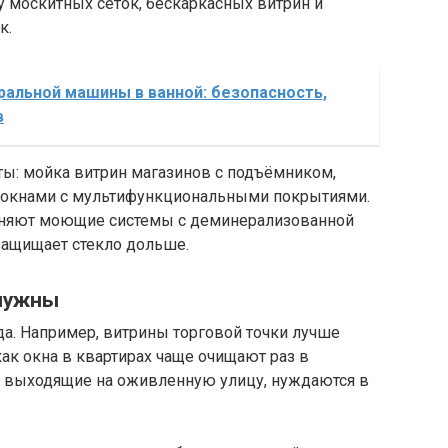
 москитных сеток, бескаркасных витрин и
к.
альной машины в ванной: безопасность,
в
ты: мойка витрин магазинов с подъёмником,
за окнами с мультифункциональными покрытиями.
еняют моющие системы с деминерализованной
 защищает стекло дольше.
 нужны
да. Например, витрины торговой точки лучше
ак окна в квартирах чаще очищают раз в
, выходящие на оживленную улицу, нуждаются в