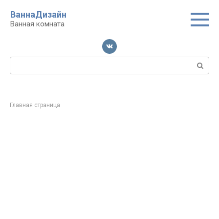
Перейти
ВаннаДизайн
к
Ванная комната
контенту
Поиск:
Главная страница