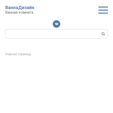
Перейти
ВаннаДизайн
к
Ванная комната
контенту
Поиск:
Главная страница