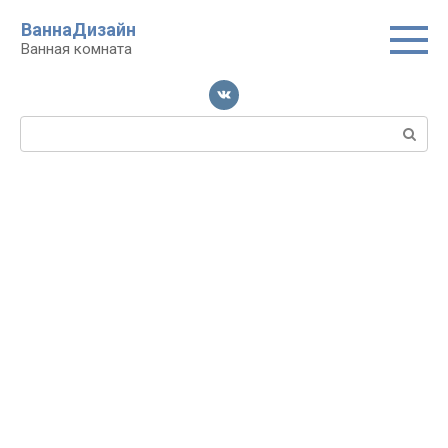
Перейти
ВаннаДизайн
к
Ванная комната
контенту
Поиск: