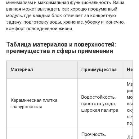
минимализм и максимальная функциональность. Ваша
ванная может выглядеть как хорошо продуманный
модуль, где каждый блок отвечает за конкретную
задачу: подготовку воды, хранение, уборку и, конечно,
комфорт повседневной жизни.
Таблица материалов и поверхностей:
преимущества и сферы применения
Материал
Преимущества
Недо
Масш
рису
Водостойкость,
може
Керамическая плитка
простота ухода,
выгл
глазурованная
широкая палитра
скучн
неуд
подб
Прочность,
Доро