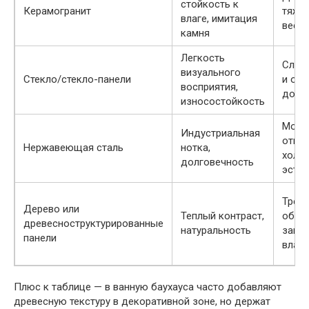
стойкость к
Керамогранит
тяже
влаге, имитация
весу
камня
Легкость
След
визуального
Стекло/стекло-панели
и отп
восприятия,
доро
износостойкость
Могу
Индустриальная
отпеч
Нержавеющая сталь
нотка,
холо
долговечность
эстет
Треб
Дерево или
Теплый контраст,
обра
древесноструктурированные
натуральность
защи
панели
влаги
Плюс к таблице — в ванную баухауса часто добавляют
древесную текстуру в декоративной зоне, но держат