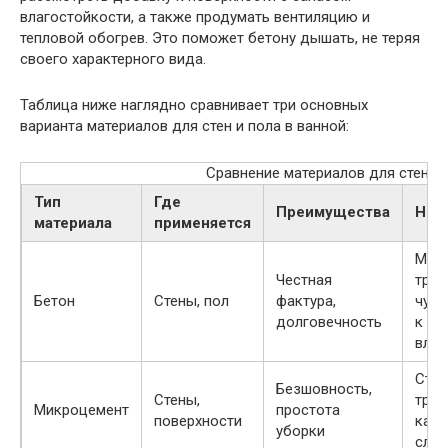
влагостойкости, а также продумать вентиляцию и
тепловой обогрев. Это поможет бетону дышать, не теряя
своего характерного вида.
Таблица ниже наглядно сравнивает три основных
варианта материалов для стен и пола в ванной:
Сравнение материалов для стен и 
Тип
Где
Преимущества
Нед
материала
применяется
Мож
Честная
трес
Бетон
Стены, пол
фактура,
чувс
долговечность
к пе
вла
Стои
Безшовность,
Стены,
треб
Микроцемент
простота
поверхности
каче
уборки
слоя