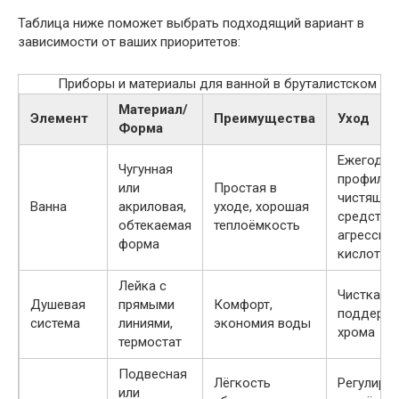
Таблица ниже поможет выбрать подходящий вариант в
зависимости от ваших приоритетов:
Приборы и материалы для ванной в бруталистском кл
Материал/
Элемент
Преимущества
Уход
Форма
Ежегодна
Чугунная
профилак
или
Простая в
чистящие
Ванна
акриловая,
уходе, хорошая
средства
обтекаемая
теплоёмкость
агрессив
форма
кислот
Лейка с
Чистка на
Душевая
прямыми
Комфорт,
поддерж
система
линиями,
экономия воды
хрома
термостат
Подвесная
Лёгкость
Регулиро
или