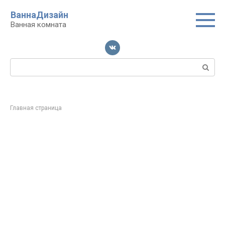
Перейти
ВаннаДизайн
к
Ванная комната
контенту
Поиск:
Главная страница