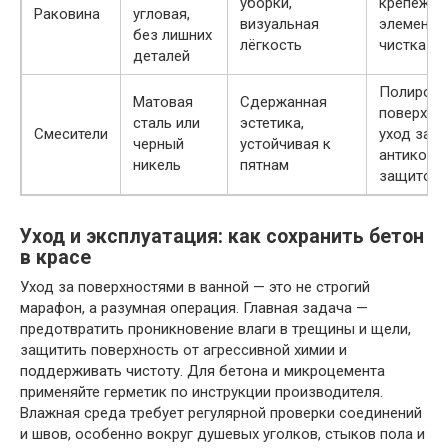
уборки,
крепёжны
Раковина
угловая,
визуальная
элементо
без лишних
лёгкость
чистка ш
деталей
Полировк
Матовая
Сдержанная
поверхнос
сталь или
эстетика,
Смесители
уход за
черный
устойчивая к
антикорр
никель
пятнам
защитой
Уход и эксплуатация: как сохранить бетон
в красе
Уход за поверхностями в ванной — это не строгий
марафон, а разумная операция. Главная задача —
предотвратить проникновение влаги в трещины и щели,
защитить поверхность от агрессивной химии и
поддерживать чистоту. Для бетона и микроцемента
применяйте герметик по инструкции производителя.
Влажная среда требует регулярной проверки соединений
и швов, особенно вокруг душевых уголков, стыков пола и