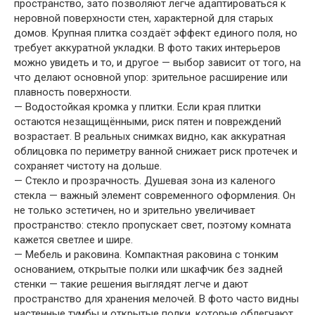
пространство, зато позволяют легче адаптироваться к
неровной поверхности стен, характерной для старых
домов. Крупная плитка создаёт эффект единого поля, но
требует аккуратной укладки. В фото таких интерьеров
можно увидеть и то, и другое — выбор зависит от того, на
что делают основной упор: зрительное расширение или
плавность поверхности.
— Водостойкая кромка у плитки. Если края плитки
остаются незащищёнными, риск пятен и повреждений
возрастает. В реальных снимках видно, как аккуратная
облицовка по периметру ванной снижает риск протечек и
сохраняет чистоту на дольше.
— Стекло и прозрачность. Душевая зона из каленого
стекла — важный элемент современного оформления. Он
не только эстетичен, но и зрительно увеличивает
пространство: стекло пропускает свет, поэтому комната
кажется светлее и шире.
— Мебель и раковина. Компактная раковина с тонким
основанием, открытые полки или шкафчик без задней
стенки — такие решения выглядят легче и дают
пространство для хранения мелочей. В фото часто видны
настенные тумбы и открытые полки, которые облегчают