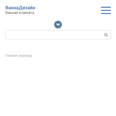
Перейти
ВаннаДизайн
к
Ванная комната
контенту
Поиск:
Главная страница