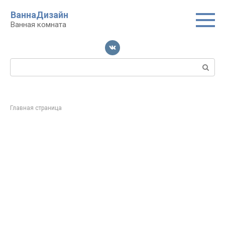
Перейти
ВаннаДизайн
к
Ванная комната
контенту
Поиск:
Главная страница