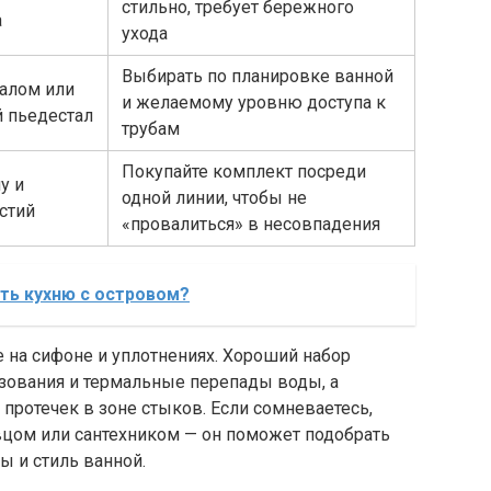
стильно, требует бережного
а
ухода
Выбирать по планировке ванной
талом или
и желаемому уровню доступа к
й пьедестал
трубам
Покупайте комплект посреди
у и
одной линии, чтобы не
стий
«провалиться» в несовпадения
ть кухню с островом?
 на сифоне и уплотнениях. Хороший набор
зования и термальные перепады воды, а
 протечек в зоне стыков. Если сомневаетесь,
вцом или сантехником — он поможет подобрать
 и стиль ванной.