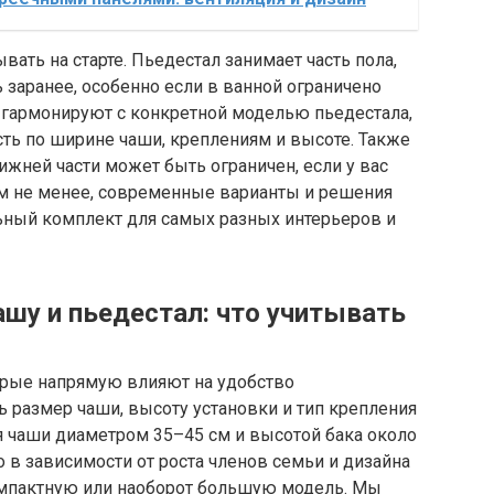
вать на старте. Пьедестал занимает часть пола,
 заранее, особенно если в ванной ограничено
 гармонируют с конкретной моделью пьедестала,
ть по ширине чаши, креплениям и высоте. Также
нижней части может быть ограничен, если у вас
ем не менее, современные варианты и решения
ный комплект для самых разных интерьеров и
ашу и пьедестал: что учитывать
орые напрямую влияют на удобство
ь размер чаши, высоту установки и тип крепления
ся чаши диаметром 35–45 см и высотой бака около
о в зависимости от роста членов семьи и дизайна
омпактную или наоборот большую модель. Мы