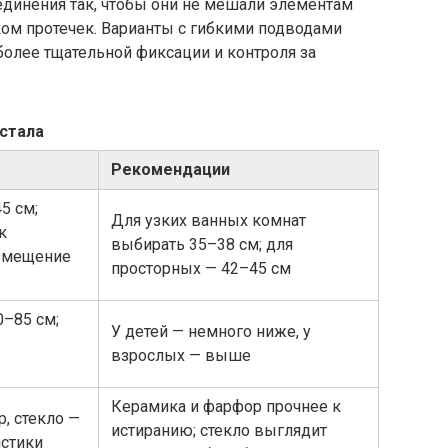
единения так, чтобы они не мешали элементам
ком протечек. Варианты с гибкими подводами
более тщательной фиксации и контроля за
стала
Рекомендации
5 см;
Для узких ванных комнат
к
выбирать 35–38 см; для
змещение
просторных — 42–45 см
0–85 см;
У детей — немного ниже, у
взрослых — выше
Керамика и фарфор прочнее к
, стекло —
истиранию; стекло выглядит
истики