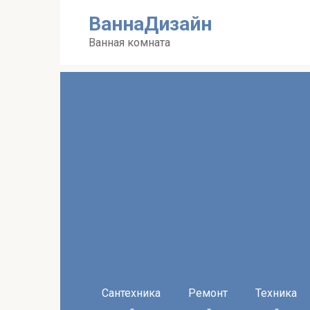
Перейти
ВаннаДизайн
к
контенту
Ванная комната
Сантехника
Ремонт
Техника