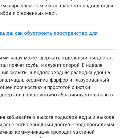
чем шире чаша, тем выше шанс, что подвод воды
гибов и стеснённых мест.
тдыха: как обустроить пространство для
ми: чашу может держать отдельный пьедестал,
стал прячет трубы и служит опорой. В идеале
ения скрыты, а водопроводная разводка удобна
ериал чаши: керамика, фарфор и глазурованный
ошей прочностью и простотой очистки.
двержена воздействию абразивов, что важно в
 не забывайте о высоте подводов воды и выходе
ой зоне есть свободный доступ к водопроводным
земная коммуникация проходит за стеной,