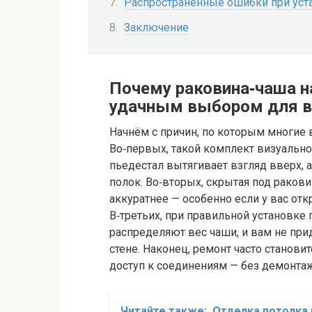
Распространённые ошибки при уста
Заключение
Почему раковина‑чаша н
удачным выбором для в
Начнём с причин, по которым многие 
Во‑первых, такой комплект визуально
пьедестал вытягивает взгляд вверх, а
полок. Во‑вторых, скрытая под ракови
аккуратнее — особенно если у вас отк
В‑третьих, при правильной установке
распределяют вес чаши, и вам не при
стене. Наконец, ремонт часто станови
доступ к соединениям — без демонта
Читайте также:
Отделка потолка 