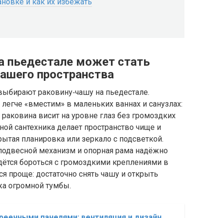
новке и как их избежать
а пьедестале может стать
ашего пространства
выбирают раковину‑чашу на пьедестале.
 легче «вместим» в маленьких ваннах и санузлах:
 раковина висит на уровне глаз без громоздких
ной сантехника делает пространство чище и
рытая планировка или зеркало с подсветкой.
 подвесной механизм и опорная рама надёжно
дётся бороться с громоздкими креплениями в
тся проще: достаточно снять чашу и открыть
жа огромной тумбы.
реечными панелями: вентиляция и дизайн