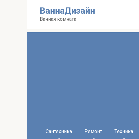
Перейти
ВаннаДизайн
к
контенту
Ванная комната
Сантехника
Ремонт
Техника