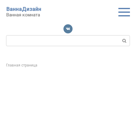
Перейти
ВаннаДизайн
к
Ванная комната
контенту
Поиск:
Главная страница