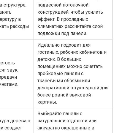
в структуре,
подвесной потолочной
анять
конструкцией, чтобы усилить
ературу в
эффект. В прохладных
жать расходы
климнатиах рассчитайте слой
подложки под панели.
Идеально подходит для
гостиных, рабочих кабинетов и
детских. В больших
истость
помещениях можно сочетать
ят звук,
пробковые панели с
ередачи
тканевыми обоями или
натами.
декоративной штукатуркой для
более ровной звуковой
картины.
Выбирайте панели с
тура дерева с
натуральной отделкой или
и создает
аккуратно окрашенные в