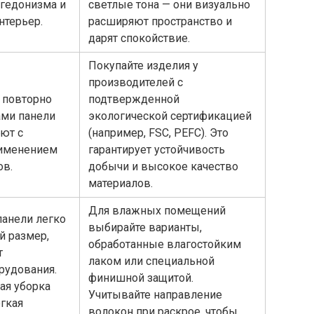
 гедонизма и
светлые тона — они визуально
нтерьер.
расширяют пространство и
дарят спокойствие.
Покупайте изделия у
производителей с
 повторно
подтвержденной
ами панели
экологической сертификацией
ают с
(например, FSC, PEFC). Это
именением
гарантирует устойчивость
ов.
добычи и высокое качество
материалов.
Для влажных помещений
анели легко
выбирайте варианты,
й размер,
обработанные влагостойким
т
лаком или специальной
рудования.
финишной защитой.
ая уборка
Учитывайте направление
егкая
волокон при раскрое, чтобы