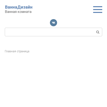
Перейти
ВаннаДизайн
к
Ванная комната
контенту
Поиск:
Главная страница