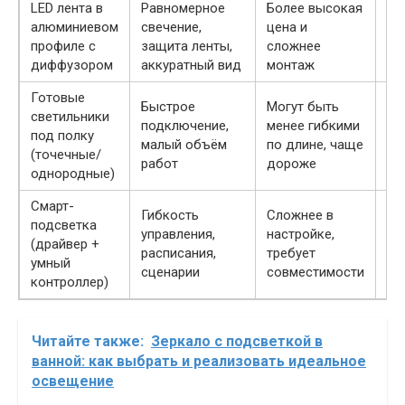
LED лента в
Равномерное
Более высокая
алюминиевом
свечение,
цена и
Дл
профиле с
защита ленты,
сложнее
ку
диффузором
аккуратный вид
монтаж
Готовые
Быстрое
Могут быть
Ми
светильники
подключение,
менее гибкими
ре
под полку
малый объём
по длине, чаще
не
(точечные/
работ
дороже
пр
однородные)
Смарт-
Гибкость
Сложнее в
Со
подсветка
управления,
настройке,
ин
(драйвер +
расписания,
требует
и 
умный
сценарии
совместимости
ум
контроллер)
Читайте также:
Зеркало с подсветкой в
ванной: как выбрать и реализовать идеальное
освещение