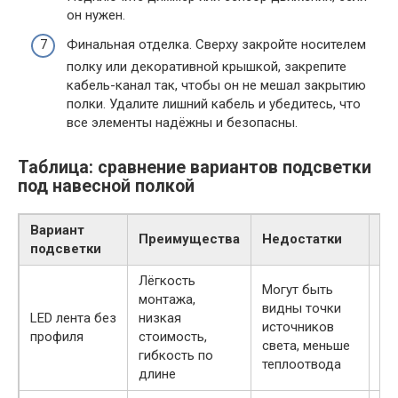
он нужен.
Финальная отделка. Сверху закройте носителем
полку или декоративной крышкой, закрепите
кабель-канал так, чтобы он не мешал закрытию
полки. Удалите лишний кабель и убедитесь, что
все элементы надёжны и безопасны.
Таблица: сравнение вариантов подсветки
под навесной полкой
Вариант
Преимущества
Недостатки
Гд
подсветки
Лёгкость
Могут быть
монтажа,
Ко
видны точки
LED лента без
низкая
де
источников
профиля
стоимость,
ос
света, меньше
гибкость по
ак
теплоотвода
длине