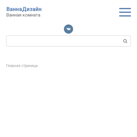
Перейти
ВаннаДизайн
к
Ванная комната
контенту
Поиск:
Главная страница