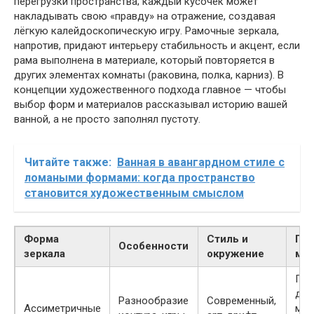
перегрузки пространства; каждый кусочек может
накладывать свою «правду» на отражение, создавая
лёгкую калейдоскопическую игру. Рамочные зеркала,
напротив, придают интерьеру стабильность и акцент, если
рама выполнена в материале, который повторяется в
других элементах комнаты (раковина, полка, карниз). В
концепции художественного подхода главное — чтобы
выбор форм и материалов рассказывал историю вашей
ванной, а не просто заполнял пустоту.
Читайте также:
Ванная в авангардном стиле с
ломаными формами: когда пространство
становится художественным смыслом
Форма
Стиль и
Пл
Особенности
зеркала
окружение
ми
Пре
дин
Разнообразие
Современный,
Ассиметричные
мин