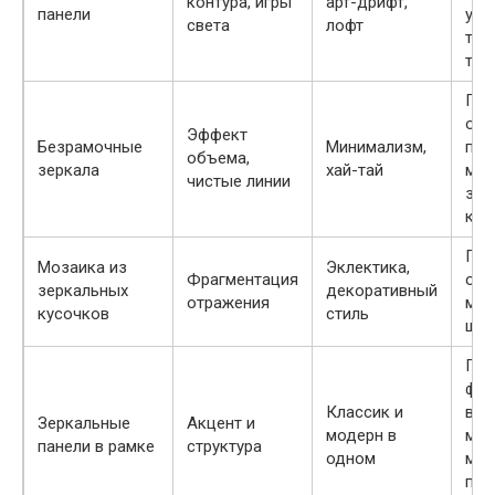
контура, игры
арт-дрифт,
панели
уст
света
лофт
тре
точ
Пре
ощ
Эффект
Безрамочные
Минимализм,
про
объема,
зеркала
хай-тай
мин
чистые линии
заз
кре
Пре
Мозаика из
Эклектика,
Фрагментация
ори
зеркальных
декоративный
отражения
мин
кусочков
стиль
шва
Пре
фок
Классик и
вни
Зеркальные
Акцент и
модерн в
мин
панели в рамке
структура
одном
мож
пер