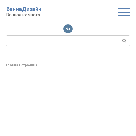
Перейти
ВаннаДизайн
к
Ванная комната
контенту
Поиск:
Главная страница