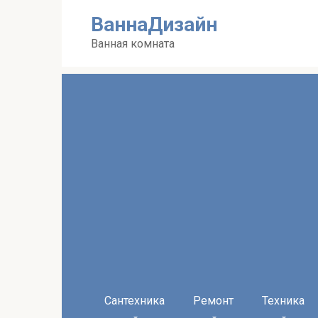
Перейти
ВаннаДизайн
к
контенту
Ванная комната
Сантехника
Ремонт
Техника