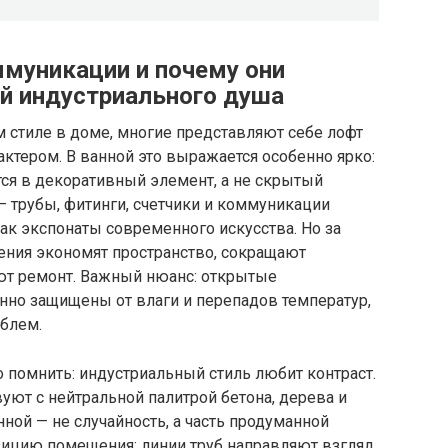
муникации и почему они
ей индустриального душа
м стиле в доме, многие представляют себе лофт
актером. В ванной это выражается особенно ярко:
я в декоративный элемент, а не скрытый
— трубы, фитинги, счетчики и коммуникации
ак экспонаты современного искусства. Но за
шения экономят пространство, сокращают
ют ремонт. Важный нюанс: открытые
но защищены от влаги и перепадов температур,
облем.
 помнить: индустриальный стиль любит контраст.
уют с нейтральной палитрой бетона, дерева и
ной — не случайность, а часть продуманной
зицию помещения: линии труб направляют взгляд,