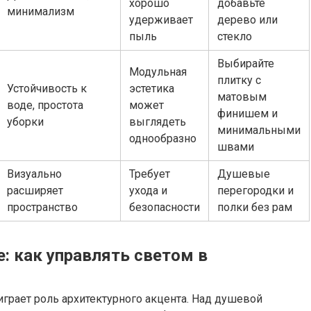
хорошо
добавьте
минимализм
удерживает
дерево или
пыль
стекло
Выбирайте
Модульная
плитку с
Устойчивость к
эстетика
матовым
воде, простота
может
финишем и
уборки
выглядеть
минимальными
однообразно
швами
Визуально
Требует
Душевые
расширяет
ухода и
перегородки и
пространство
безопасности
полки без рам
: как управлять светом в
грает роль архитектурного акцента. Над душевой