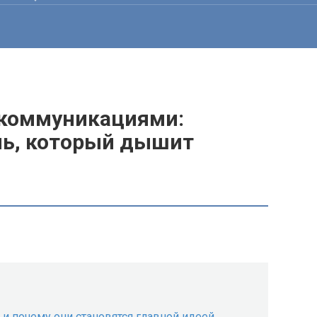
 коммуникациями:
ль, который дышит
и почему они становятся главной идеей