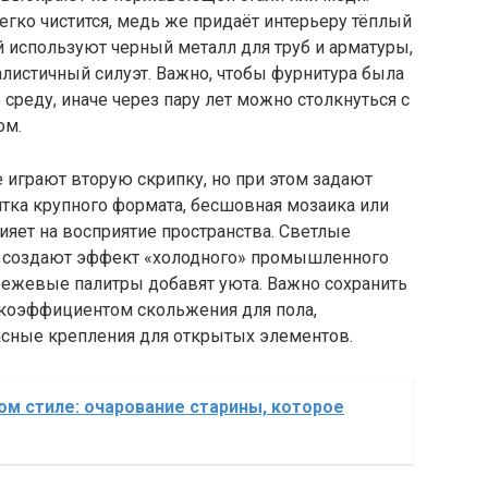
егко чистится, медь же придаёт интерьеру тёплый
й используют черный металл для труб и арматуры,
листичный силуэт. Важно, чтобы фурнитура была
среду, иначе через пару лет можно столкнуться с
ом.
е играют вторую скрипку, но при этом задают
итка крупного формата, бесшовная мозаика или
яет на восприятие пространства. Светлые
ки создают эффект «холодного» промышленного
-бежевые палитры добавят уюта. Важно сохранить
 коэффициентом скольжения для пола,
пасные крепления для открытых элементов.
ом стиле: очарование старины, которое