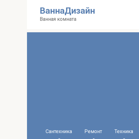
Перейти
ВаннаДизайн
к
контенту
Ванная комната
Сантехника
Ремонт
Техника