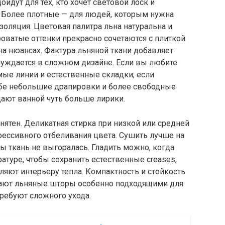
йдут для тех, кто хочет световой лоск и
. Более плотные — для людей, которым нужна
золяция. Цветовая палитра льна натуральна и
оватые оттенки прекрасно сочетаются с плиткой
на нюансах. Фактура льняной ткани добавляет
нуждается в сложном дизайне. Если вы любите
ые линии и естественные складки; если
себе небольшие драпировки и более свободные
ают ванной чуть больше лирики.
нятен. Деликатная стирка при низкой или средней
грессивного отбеливания цвета. Сушить лучше на
бы ткань не выгоралась. Гладить можно, когда
атуре, чтобы сохранить естественные creases,
ляют интерьеру тепла. Компактность и стойкость
ают льняные шторы особенно подходящими для
требуют сложного ухода.