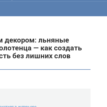
м декором: льняные
олотенца — как создать
сть без лишних слов
текстиля в интерьере