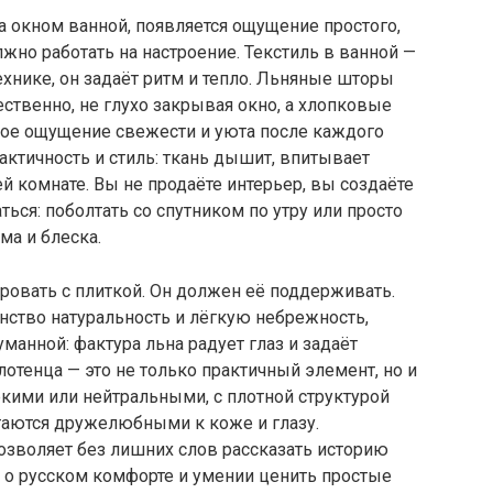
а окном ванной, появляется ощущение простого,
жно работать на настроение. Текстиль в ванной —
ехнике, он задаёт ритм и тепло. Льняные шторы
ественно, не глухо закрывая окно, а хлопковые
ое ощущение свежести и уюта после каждого
рактичность и стиль: ткань дышит, впитывает
ей комнате. Вы не продаёте интерьер, вы создаёте
ться: поболтать со спутником по утру или просто
ма и блеска.
ровать с плиткой. Он должен её поддерживать.
ство натуральность и лёгкую небрежность,
уманной: фактура льна радует глаз и задаёт
отенца — это не только практичный элемент, но и
ркими или нейтральными, с плотной структурой
таются дружелюбными к коже и глазу.
озволяет без лишних слов рассказать историю
 о русском комфорте и умении ценить простые