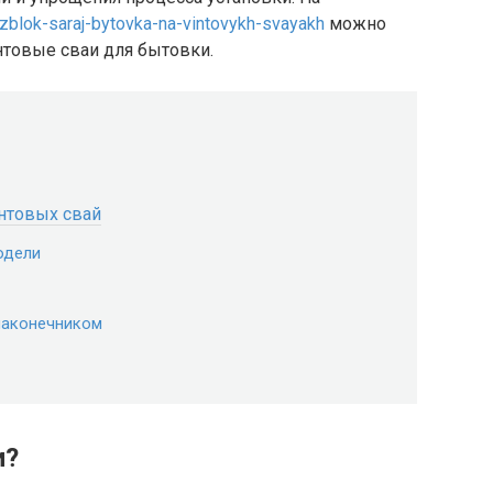
ozblok-saraj-bytovka-na-vintovykh-svayakh
можно
товые сваи для бытовки.
нтовых свай
одели
 наконечником
и?