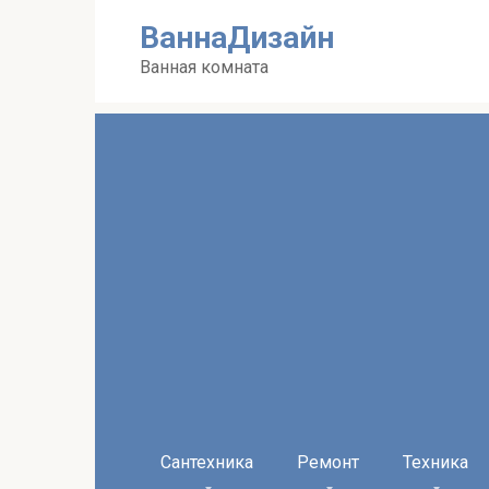
Перейти
ВаннаДизайн
к
контенту
Ванная комната
Сантехника
Ремонт
Техника