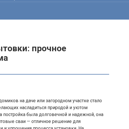
ытовки: прочное
ма
омиков на даче или загородном участке стало
лающих насладиться природой и уютом
а постройка была долговечной и надежной, она
нтовые сваи — отличное решение для
и и упрощения процесса установки. На