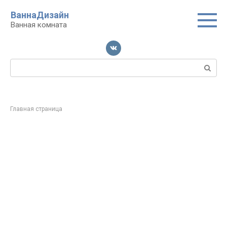
Перейти
ВаннаДизайн
к
Ванная комната
контенту
Поиск:
Главная страница