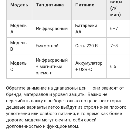
воды
Модель
Тип датчика
Питание
(л/
мин)
Модель
Батарейки
Инфракрасный
6–7
A
AA
Модель
Емкостной
Сеть 220 В
7–8
B
Инфракрасный
Модель
Аккумулятор
+ магнитный
6.5
C
+ USB-C
элемент
Обратите внимание на диапазоны цен — они зависят от
бренда, материалов и уровня защиты. Важно не
перегибать палку в выборе только по цене: некоторые
дешевые варианты легко выйдут из строя из‑за плохого
уплотнения или слабого питания, в то время как более
дорогие модели могут окупить себя своей
долговечностью и функционалом.