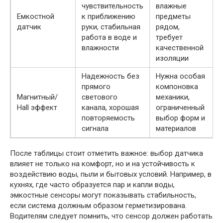
чувствительность
влажные
р
Емкостной
к приближению
предметы
в
датчик
руки, стабильная
рядом,
р
работа в воде и
требует
влажности
качественной
изоляции
Надежность без
Нужна особая
прямого
компоновка
Магнитный/
светового
механики,
п
Hall эффект
канала, хорошая
ограниченный
повторяемость
выбор форм и
сигнала
материалов
После таблицы стоит отметить важное: выбор датчика
влияет не только на комфорт, но и на устойчивость к
воздействию воды, пыли и бытовых условий. Например, в
кухнях, где часто образуется пар и капли воды,
эмкостные сенсоры могут показывать стабильность,
если система должным образом герметизирована.
Водителям следует помнить, что сенсор должен работать