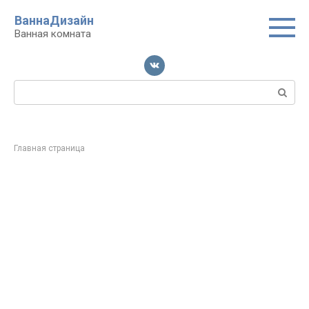
Перейти
ВаннаДизайн
к
Ванная комната
контенту
Поиск:
Главная страница