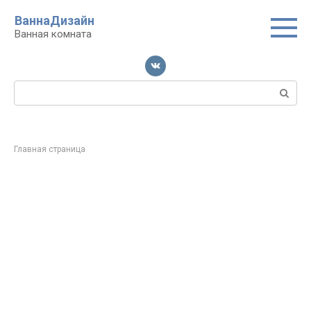
Перейти
ВаннаДизайн
к
Ванная комната
контенту
Поиск:
Главная страница