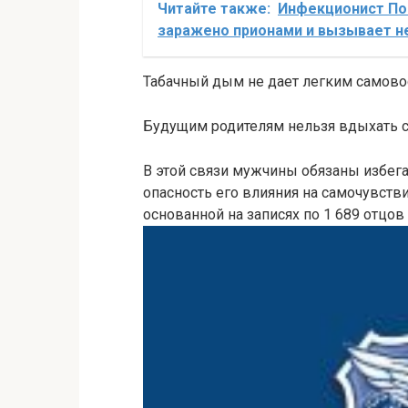
Читайте также:
Инфекционист Поз
заражено прионами и вызывает н
Табачный дым не дает легким самово
Будущим родителям нельзя вдыхать 
В этой связи мужчины обязаны избег
опасность его влияния на самочувстви
основанной на записях по 1 689 отцов 