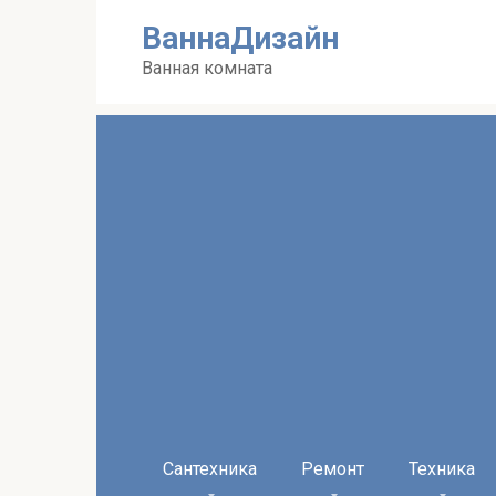
Перейти
ВаннаДизайн
к
контенту
Ванная комната
Сантехника
Ремонт
Техника