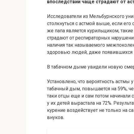
впоследствии
чаще страдают от ас
Исследователи из Мельбурнского унив
столкнуться с астмой выше, если его
же папа является курильщиком, таки
страдают от респираторных нарушени
наличия так называемого межпоколен
здоровью людей, даже появившихся н
В табачном дыме увидели новую сме
Установлено, что вероятность астмы у
табачный дым, повышается на 59%, че
таки отцы еще и сам потом начинали 
у их детей вырастала на 72%. Резуль
курение воздействует не только на са
внуков.