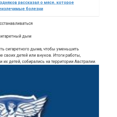
дняков рассказал о мясе, которое
еизлечимые болезни
сстанавливаться
сигаретный дым
ать сигаретного дыма, чтобы уменьшить
е своих детей или внуков. Итоги работы,
и их детей, собирались на территории Австралии.