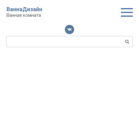
Перейти
ВаннаДизайн
к
Ванная комната
контенту
Поиск: