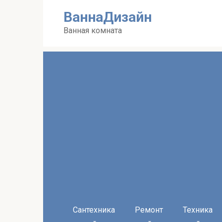
Перейти
ВаннаДизайн
к
контенту
Ванная комната
Сантехника
Ремонт
Техника