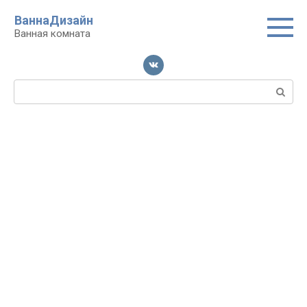
Перейти
ВаннаДизайн
к
Ванная комната
контенту
Поиск: