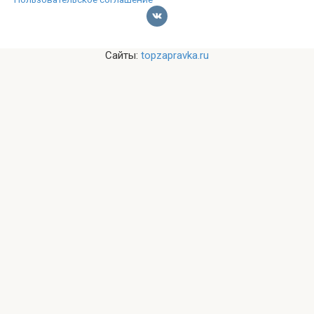
Сайты:
topzapravka.ru