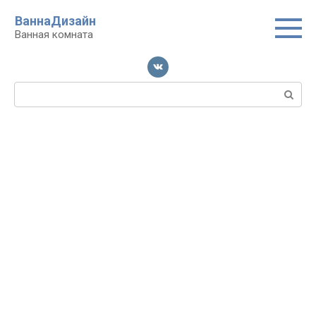
Перейти
ВаннаДизайн
к
Ванная комната
контенту
Поиск: