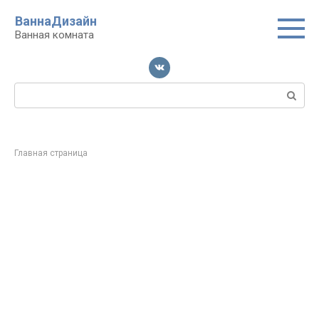
Перейти
ВаннаДизайн
к
Ванная комната
контенту
Поиск:
Главная страница