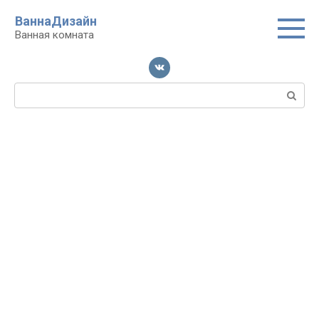
Перейти
ВаннаДизайн
к
Ванная комната
контенту
Поиск: