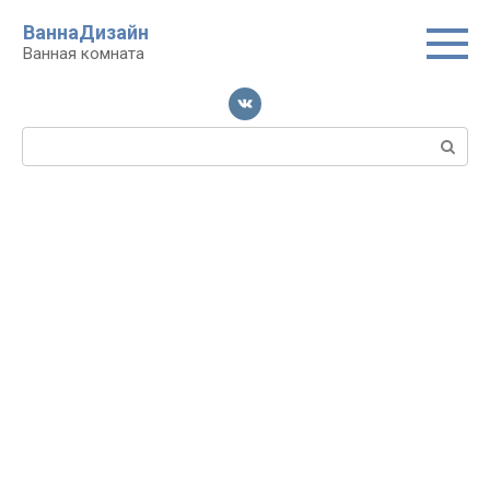
Перейти
ВаннаДизайн
к
Ванная комната
контенту
Поиск: