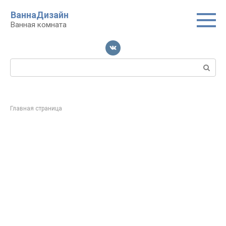
Перейти
ВаннаДизайн
к
Ванная комната
контенту
Поиск:
Главная страница