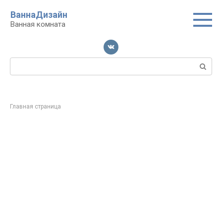
Перейти
ВаннаДизайн
к
Ванная комната
контенту
Поиск:
Главная страница