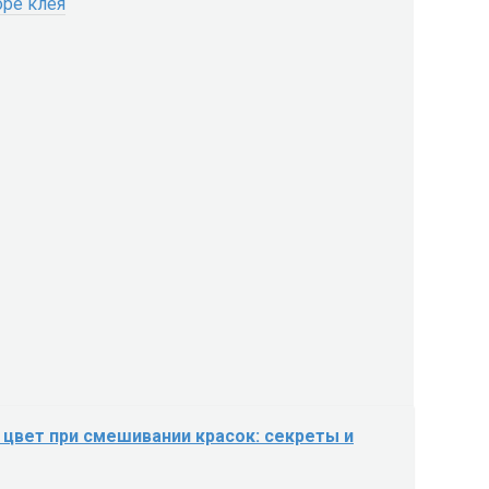
оре клея
 цвет при смешивании красок: секреты и