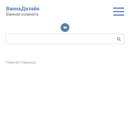
Перейти
ВаннаДизайн
к
Ванная комната
контенту
Поиск:
Главная страница