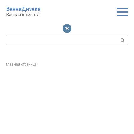
Перейти
ВаннаДизайн
к
Ванная комната
контенту
Поиск:
Главная страница