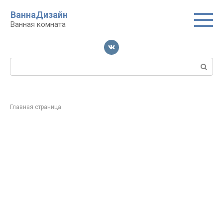
Перейти
ВаннаДизайн
к
Ванная комната
контенту
Поиск:
Главная страница