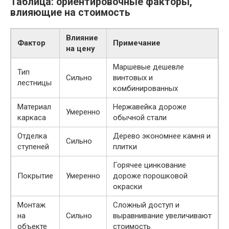
Таблица: ориентировочные факторы,
влияющие на стоимость
Влияние
Фактор
Примечание
на цену
Маршевые дешевле
Тип
Сильно
винтовых и
лестницы
комбинированных
Материал
Нержавейка дороже
Умеренно
каркаса
обычной стали
Отделка
Дерево экономнее камня и
Сильно
ступеней
плитки
Горячее цинкование
Покрытие
Умеренно
дороже порошковой
окраски
Монтаж
Сложный доступ и
на
Сильно
выравнивание увеличивают
объекте
стоимость