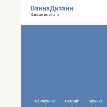
Перейти
ВаннаДизайн
к
контенту
Ванная комната
Сантехника
Ремонт
Техника