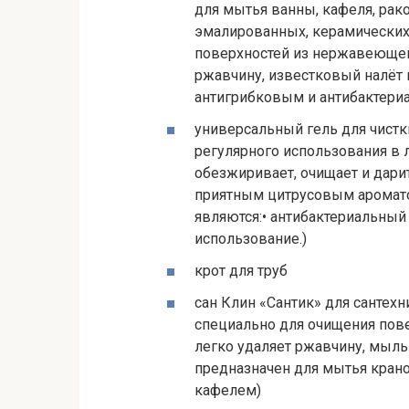
для мытья ванны, кафеля, рак
эмалированных, керамических
поверхностей из нержавеющей 
ржавчину, известковый налёт 
антигрибковым и антибактери
универсальный гель для чистк
регулярного использования в 
обезжиривает, очищает и дари
приятным цитрусовым аромато
являются:• антибактериальный 
использование.)
крот для труб
сан Клин «Сантик» для сантех
специально для очищения пове
легко удаляет ржавчину, мыль
предназначен для мытья кранов
кафелем)