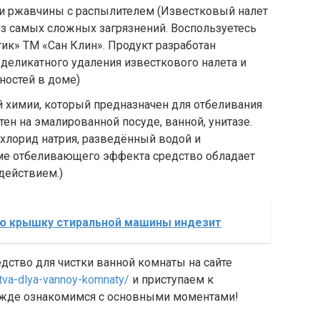
 и ржавчины с распылителем (
Известковый налет
з самых сложных загрязнений. Воспользуетесь
к» ТМ «Сан Клин». Продукт разработан
 деликатного удаления известкового налета и
ностей в доме)
й химии, который предназначен для отбеливания
ятен на эмалированной посуде, ванной, унитазе.
охлорид натрия, разведённый водой и
ме отбеливающего эффекта средство обладает
ействием.)
юю крышку стиральной машины индезит
дство для чистки ванной комнаты на сайте
stva-dlya-vannoy-komnaty/
и приступаем к
режде ознакомимся с основными моментами!