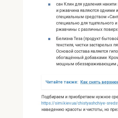
сан Клин для удаления накипи
и ржавчина являются одними и
специальным средством «Санти
специально для тщательного и
ржавчины с различных поверх
Белизна Теза (продукт бытово
текстиля, чистки застарелых п
Основой состава является гип
обогащённый добавками. Кро
мощным обеззараживающим д
Читайте также:
Как снять верхн
Подбираем и приобретаем нужное сре
https://simi.kiev.ua/chistyashchiye-sred
наведению красоты и чистоты, но п