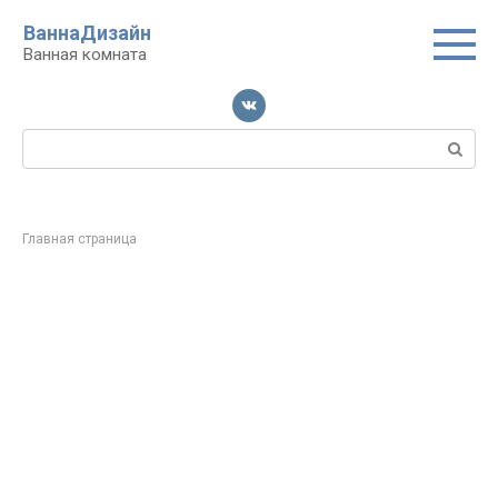
Перейти
ВаннаДизайн
к
Ванная комната
контенту
Поиск:
Главная страница