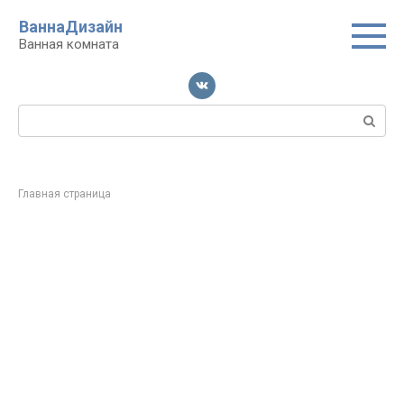
Перейти
ВаннаДизайн
к
Ванная комната
контенту
Поиск:
Главная страница