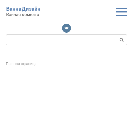
Перейти
ВаннаДизайн
к
Ванная комната
контенту
Поиск:
Главная страница